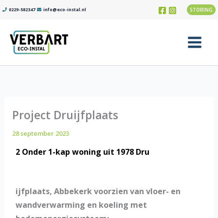
Ga
0229-582347
info@eco-instal.nl
STORING
naar
de
inhoud
Main
Menu
Project Druijfplaats
28 september 2023
2 Onder 1-kap woning uit 1978 Dru
ijfplaats, Abbekerk voorzien van vloer- en
wandverwarming en koeling met