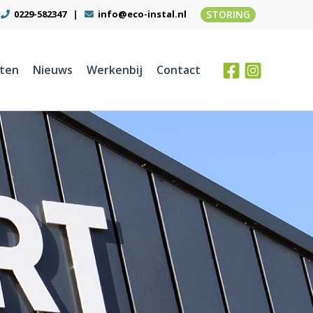
RES
0229-582347
|
info@eco-instal.nl
STORING
cten
Nieuws
Werkenbij
Contact