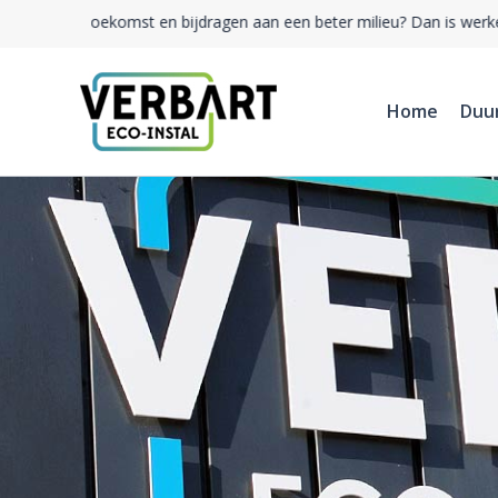
Ga
re toekomst en bijdragen aan een beter milieu? Dan is werken bij 
naar
de
inhoud
Home
Duu