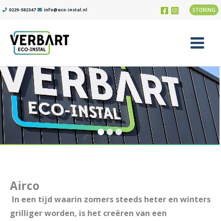
Ga
0229-582347
info@eco-instal.nl
STORING
naar
de
inhoud
Main
Menu
Airco
In een tijd waarin zomers steeds heter en winters
grilliger worden, is het creëren van een