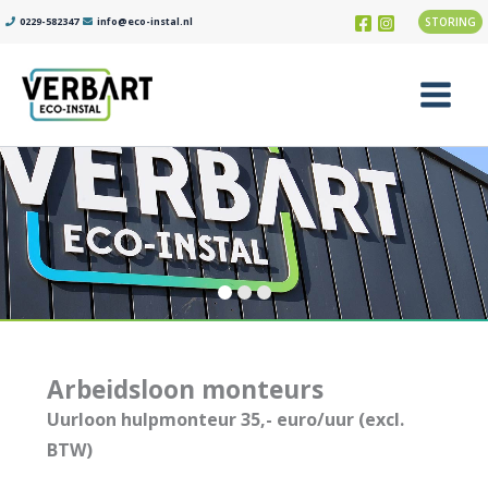
Ga
0229-582347
info@eco-instal.nl
STORING
naar
de
inhoud
Main
Menu
Arbeidsloon monteurs
Uurloon hulpmonteur 35,- euro/uur (excl.
BTW)