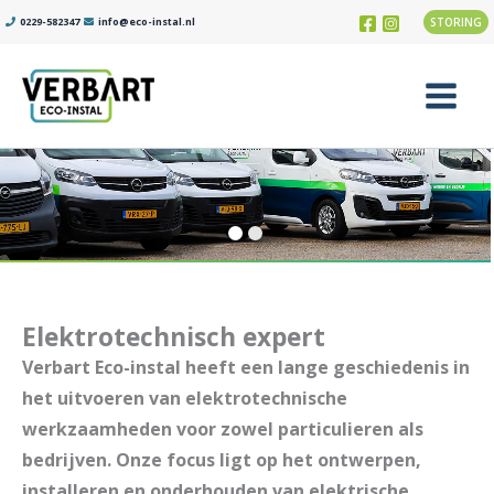
Ga
0229-582347
info@eco-instal.nl
STORING
naar
de
inhoud
Main
Menu
Elektrotechnisch expert
Verbart Eco-instal heeft een lange geschiedenis in
het uitvoeren van elektrotechnische
werkzaamheden voor zowel particulieren als
bedrijven. Onze focus ligt op het ontwerpen,
installeren en onderhouden van elektrische