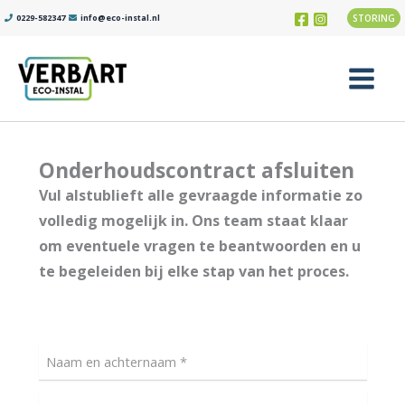
Ga
0229-582347
info@eco-instal.nl
STORING
naar
de
inhoud
Main
Menu
Onderhoudscontract afsluiten
Vul alstublieft alle gevraagde informatie zo
volledig mogelijk in. Ons team staat klaar
om eventuele vragen te beantwoorden en u
te begeleiden bij elke stap van het proces.